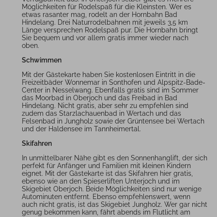
Möglichkeiten für Rodelspaß für die Kleinsten. Wer es
etwas rasanter mag, rodelt an der Hornbahn Bad
Hindelang. Drei Naturrodelbahnen mit jeweils 3,5 km
Länge versprechen Rodelspaß pur. Die Hornbahn bringt
Sie bequem und vor allem gratis immer wieder nach
oben.
Schwimmen
Mit der Gästekarte haben Sie kostenlosen Eintritt in die
Freizeitbäder Wonnemar in Sonthofen und Alpspitz-Bade-
Center in Nesselwang. Ebenfalls gratis sind im Sommer
das Moorbad in Oberjoch und das Freibad in Bad
Hindelang. Nicht gratis, aber sehr zu empfehlen sind
zudem das Starzlachauenbad in Wertach und das
Felsenbad in Jungholz sowie der Grüntensee bei Wertach
und der Haldensee im Tannheimertal.
Skifahren
In unmittelbarer Nähe gibt es den Sonnenhanglift, der sich
perfekt für Anfänger und Familien mit kleinen Kindern
eignet. Mit der Gästekarte ist das Skifahren hier gratis,
ebenso wie an den Spieserliften Unterjoch und im
Skigebiet Oberjoch. Beide Möglichkeiten sind nur wenige
Autominuten entfernt. Ebenso empfehlenswert, wenn
auch nicht gratis, ist das Skigebiet Jungholz. Wer gar nicht
genug bekommen kann, fährt abends im Flutlicht am