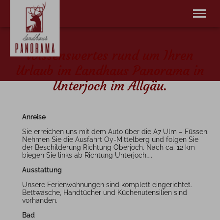
Willkommen
Wissenswertes rund um Ihren
Wohnungen
Angebote
Urlaub im Landhaus Panorama in
Bad Hindelang Plus
Unterjoch im Allgäu.
Buchung
Kontakt
Anreise
Tel.
+49 8324 953 177
Sie erreichen uns mit dem Auto über die A7 Ulm – Füssen.
Nehmen Sie die Ausfahrt Oy-Mittelberg und folgen Sie
der Beschilderung Richtung Oberjoch. Nach ca. 12 km
biegen Sie links ab Richtung Unterjoch…..
Ausstattung
Unsere Ferienwohnungen sind komplett eingerichtet.
Bettwäsche, Handtücher und Küchenutensilien sind
vorhanden.
Bad