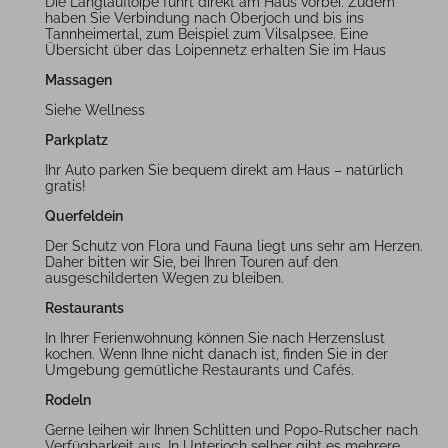
Die Langlaufloipe führt direkt am Haus vorbei. Zudem
haben Sie Verbindung nach Oberjoch und bis ins
Tannheimertal, zum Beispiel zum Vilsalpsee. Eine
Übersicht über das Loipennetz erhalten Sie im Haus
Massagen
Siehe Wellness
Parkplatz
Ihr Auto parken Sie bequem direkt am Haus – natürlich
gratis!
Querfeldein
Der Schutz von Flora und Fauna liegt uns sehr am Herzen.
Daher bitten wir Sie, bei Ihren Touren auf den
ausgeschilderten Wegen zu bleiben.
Restaurants
In Ihrer Ferienwohnung können Sie nach Herzenslust
kochen. Wenn Ihne nicht danach ist, finden Sie in der
Umgebung gemütliche Restaurants und Cafés.
Rodeln
Gerne leihen wir Ihnen Schlitten und Popo-Rutscher nach
Verfügbarkeit aus. In Unterjoch selber gibt es mehrere