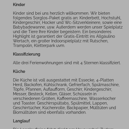
Kinder
Kinder sind bei uns herzlich willkommen. Wir bieten
folgendes Sorglos-Paket gratis an: Kinderbett, Hochstuhl,
Kindergeschirr, Hocker und Wc-Sitzverkleinere, sowie eine
Babybadewanne, usw. Außerdem werden unser Spielplatz
und die Tiere Ihre Kinder begeistern. Ein besonderes
Highlight ist garantiert der Gratis-Eintritt ins Allgäulino
Wertach, ein großer Indoorspielplatz mit Rutschen,
Trampolin, Kletterpark uvm.
Klassifizierung
Alle drei Ferienwohnungen sind mit 4 Sternen klassifiziert.
Küche
Die Küche ist voll ausgestattet mit Essecke, 4-Platten
Herd, Backofen, Kühlschrank, Gefrierfach, Spülmaschine,
Töpfe, Pfannen, Auflaufform, Geschirr, Kindergeschirr,
Messer, Besteck, Kellen, Gläser, Schüsseln in
verschiedenen Größen, Kaffeemaschine, Wasserkocher
und Toaster. Geschirrspültabs, Spülmittel, Lappen,
Geschirrtücher, Küchenrolle, Backpapier, Mülltüten und
Biomülltüten sind ebenfalls vorhanden.
Langlauf