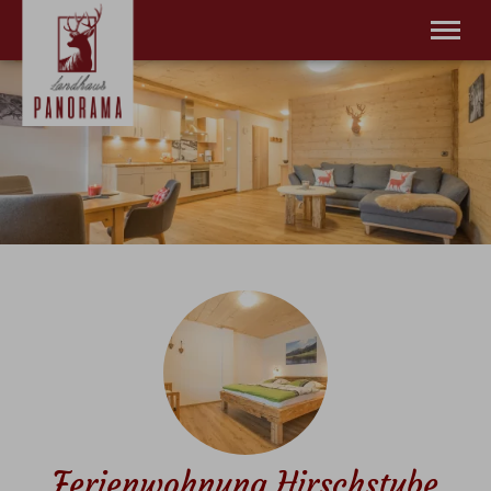
Willkommen
Wohnungen
Angebote
Bad Hindelang Plus
Buchung
Kontakt
Tel.
+49 8324 953 177
Ferienwohnung Hirschstube